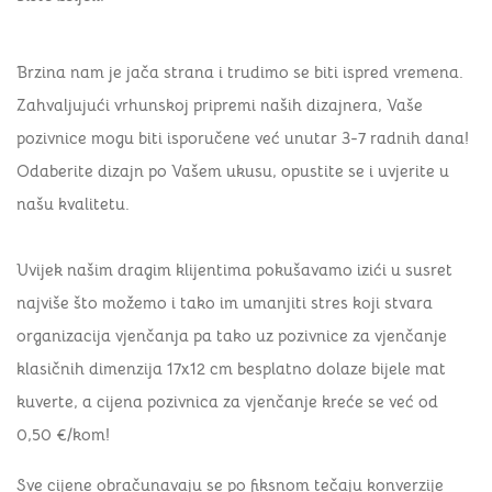
Brzina nam je jača strana i trudimo se biti ispred vremena.
Zahvaljujući vrhunskoj pripremi naših dizajnera, Vaše
pozivnice mogu biti isporučene već unutar
3-7 radnih dana
!
Odaberite dizajn po Vašem ukusu, opustite se i uvjerite u
našu kvalitetu.
Uvijek našim dragim klijentima pokušavamo izići u susret
najviše što možemo i tako im umanjiti stres koji stvara
organizacija vjenčanja pa tako uz pozivnice za vjenčanje
klasičnih dimenzija 17x12 cm besplatno dolaze bijele mat
kuverte, a cijena pozivnica za vjenčanje kreće se već od
0,50 €/kom!
Sve cijene obračunavaju se po fiksnom tečaju konverzije