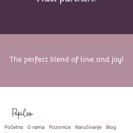
The perfect blend of love and joy!
Početna
O nama
Pozivnice
Naručivanje
Blog