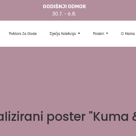
GODIŠNJI ODMOR
30.7. - 6.8.
Pokloni Za Goste
Dječja Kolekcija
Posteri
O Nama
lizirani poster "Kuma 