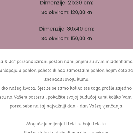
Dimenzije: 21x30 cm:
Sa okvirom: 120,00 kn
Dimenzije: 30x40 cm:
Sa okvirom: 150,00 kn
a & Ja" personalizirani posteri namijenjeni su svim mladenkama 
lapaju u poklon pakete ili kao samostalni poklon kojim ćete zas
iznenaditi svoju kumu.
ik dio našeg života. Sjetite se samo koliko ste toga prošle zajedno 
etu na Vašem posteru i pokažite svojoj budućoj kumi koliko Vam zn
pored sebe na taj najvažniji dan - dan Vašeg vjenčanja.
Moguće je mijenjati tekt te boju teksta.
Poster dolazi u dvije dimenzije, s okvirom.