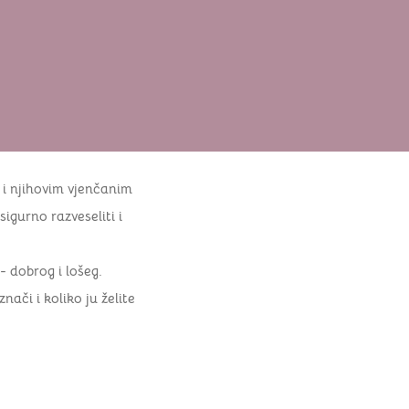
i njihovim vjenčanim
igurno razveseliti i
- dobrog i lošeg.
ači i koliko ju želite